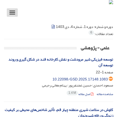
Toggle
vigation
دوره و شماره:
دوره 1، شماره 4، دی 1403
6
تعداد مقالات:
علمی - پژوهشی
توسعه فیزیکی شهر مرودشت و نقش کارخانه قند در شکل گیری و روند
توسعه آن
صفحه
1-22
10.22098/GSD.2025.17148.1083
مسعود احمدی؛ حسین غضنفرپور؛ بهنام مغانی رحیمی
1.4 M
مشاهده مقاله
اصل مقاله
کاوش در سلامت شهری منطقه چهار قم، تأثیر شاخص‌های محیطی بر کیفیت
زندگی و رفاه شهروندان