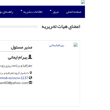
صفحه اصلی
مرور
اطلاعات نشریه
راهنمای ن
اعضای هیات تحریریه
مدیر مسئول
بهرام ایمانی
جغرافیا و برنامه ریزی روس
دانشیار گروه جغرافیا و بر
1&mod=scv&cv=1137
yahoo.com
bahram_imani60