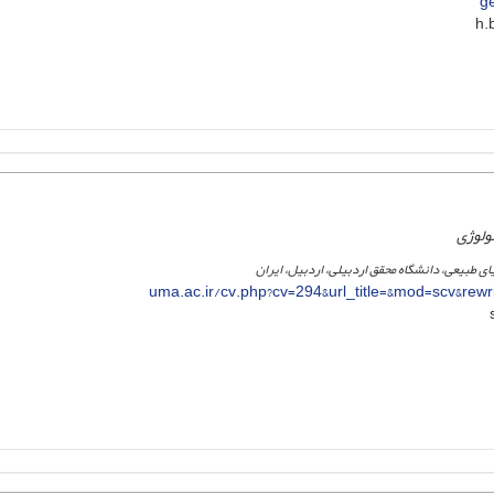
ge
ولوژی
ی طبیعی، دانشگاه محقق اردبیلی، اردبیل، ایران
uma.ac.ir/cv.php?cv=294&url_title=&mod=scv&rew