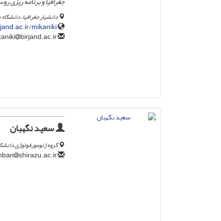
جغرافیا و برنامه ریزی روس
دانشیار جغرافیا، دانشگاه 
rjand.ac.ir/mikaniki
birjand.ac.ir
javadmikaniki
سعید نگهبان
گروه ژئومورفولوژی دانشگا
shirazu.ac.ir
snegahban