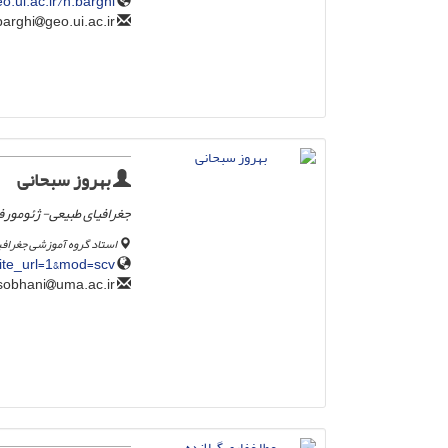
o.ui.ac.ir/h.barghi
geo.ui.ac.ir
h.barghi
بهروز سبحانی
جغرافیای طبیعی- ژئومورف
استاد گروه آموزشی جغرافیا
rite_url=1&mod=scv
uma.ac.ir
sobhani