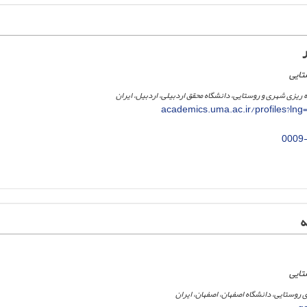
تایی
مه ریزی شهری و روستایی، دانشگاه محقق اردبیلی، اردبیل، ایران
academics.uma.ac.ir/profiles?ln
0009
ه
تایی
زی روستایی، دانشگاه اصفهان، اصفهان، ایران