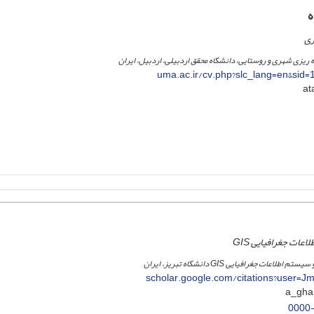
ه
ری
مه ریزی شهری و روستایی، دانشگاه محقق اردبیلی، اردبیل، ایران
uma.ac.ir/cv.php?slc_lang=en&sid
ات جغرافیایی GIS
عات جغرافیایی GIS دانشگاه تبریز، ایران
scholar.google.com/citations?user=J
0000