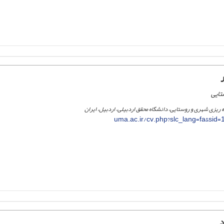
تایی
مه ریزی شهری و روستایی، دانشگاه محقق اردبیلی، اردبیل، ایران
uma.ac.ir/cv.php?slc_lang=fa&sid
د