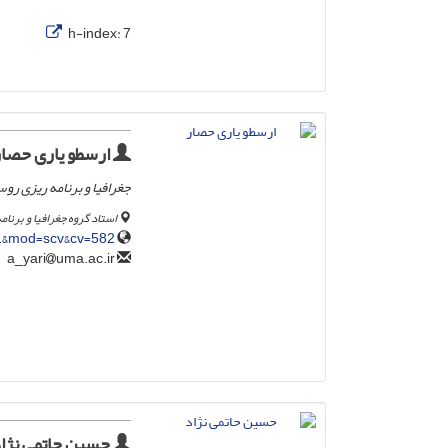
h-index:
7
ارسطو یاری حصار
جغرافیا و برنامه ریزی روس
استاد گروه جغرافیا و برنا
=1&mod=scv&cv=582
uma.ac.ir
a_yari
حسین حاتمی نژا