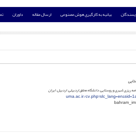
ویسندگان
بیانیه به کارگیری هوش مصنوعی
ارسال مقاله
داوران
تما
تایی
نامه ریزی شهری و روستایی، دانشگاه محقق اردبیلی، اردبیل، ایران
uma.ac.ir/cv.php?slc_lang=en&sid=