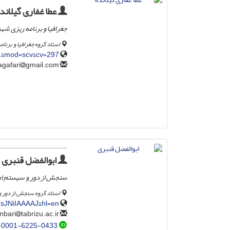
عطا غفاری گیلاند
جغرافیا و برنامه ریزی شه
استاد گروه جغرافیا و برنا
=1&mod=scv&cv=297
gmail.com
atagafari
ابوالفضل قنبری
سنجش از دور و سیستم اطلاع
استاد گروه سنجش از دور و سیستم اطلا
msJNiIAAAAJ&hl=en
tabrizu.ac.ir
a_ghanbari
-0001-6225-0433