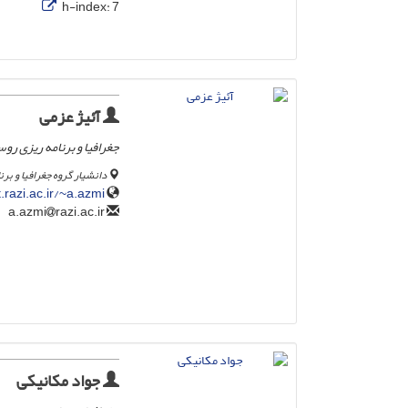
h-index:
7
آئیژ عزمی
جغرافیا و برنامه ریزی روس
دانشیار گروه جغرافیا و برن
it.razi.ac.ir/~a.azmi
razi.ac.ir
a.azmi
جواد مکانیکی