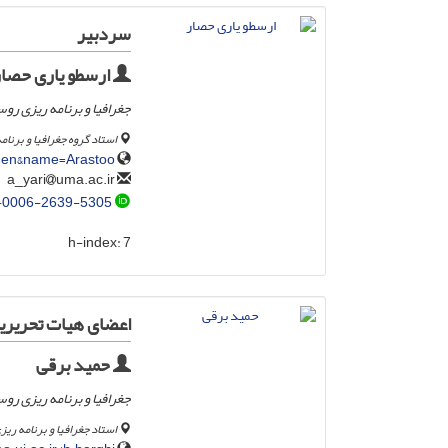
سردبیر
ارسطو یاری حصار
جغرافیا و برنامه ریزی روس
استاد گروه جغرافیا و برنا
g=en&name=Arastoo
uma.ac.ir
a_yari
-0006-2639-5305
h-index:
7
اعضای هیات تحریری
حمید برقی
جغرافیا و برنامه ریزی روس
استاد جغرافیا و برنامه ری