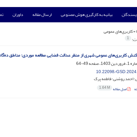
ویسندگان
بیانیه به کارگیری هوش مصنوعی
ارسال مقاله
داوران
تما
 =
کاربری‌های عمومی
1
ات:
کنش کاربری‌های عمومی شهری از منظر عدالت فضایی مطالعه موردی: مناطق ده‌گان
49-64
10.22098/GSD.2024
ی؛ احمد روشنی؛ فاطمه پرک
1.64 M
ه
اصل مقاله