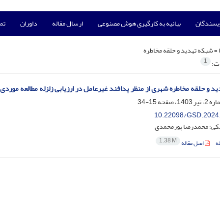
ویسندگان
بیانیه به کارگیری هوش مصنوعی
ارسال مقاله
داوران
تما
 =
شبکه تهدید و حلقه مخاطره
1
ات:
د و حلقه مخاطره شهری از منظر پدافند غیرعامل در ارزیابی زلزله مطالعه موردی:
15-34
10.22098/GSD.2024
کی؛ محمدرضا پورمحمدی
1.38 M
ه
اصل مقاله