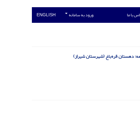
س با ما
ورود به سامانه
ENGLISH
عه: دهستان قره‌باغ (شهرستان شیراز)