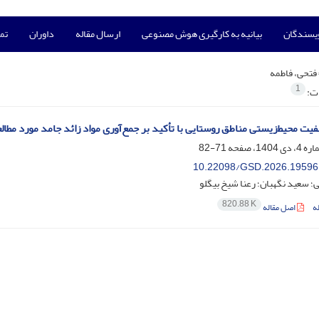
ویسندگان
بیانیه به کارگیری هوش مصنوعی
ارسال مقاله
داوران
تما
فتحی، فاطمه
1
ات:
یت محیط‌زیستی مناطق روستایی با تأکید بر جمع‌آوری مواد زائد جامد مورد مطال
71-82
10.22098/GSD.2026.19596
؛ سعید نگهبان؛ رعنا شیخ بیگلو
820.88 K
ه
اصل مقاله