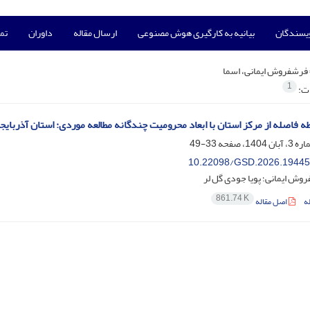
ویسندگان
بیانیه به کارگیری هوش مصنوعی
ارسال مقاله
داوران
تما
فرشفروش ایمانی، اسما
1
ات:
طه فاصله از مرکز استان با ابعاد محرومیت چندگانه مطالعه موردی: استان آذربای
33-49
10.22098/GSD.2026.19445
وش ایمانی؛ پویا جودی گل لر
861.74 K
ه
اصل مقاله