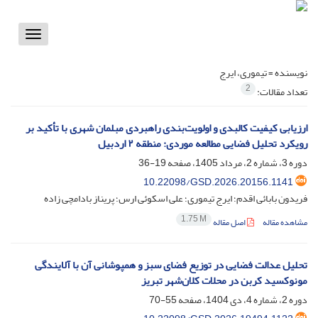
Toggle
vigation
نویسنده =
تیموری، ایرج
2
تعداد مقالات:
ارزیابی کیفیت کالبدی و اولویت‌بندی راهبردی مبلمان شهری با تأکید بر
رویکرد تحلیل فضایی مطالعه موردی: منطقه ۲ اردبیل
دوره 3، شماره 2، مرداد 1405، صفحه
19-36
10.22098/GSD.2026.20156.1141
فریدون بابائی اقدم؛ ایرج تیموری؛ علی اسکوئی ارس؛ پریناز بادامچی زاده
1.75 M
مشاهده مقاله
اصل مقاله
تحلیل عدالت فضایی در توزیع فضای سبز و همپوشانی آن با آلایندگی
مونوکسید کربن در محلات کلان‌شهر تبریز
دوره 2، شماره 4، دی 1404، صفحه
55-70