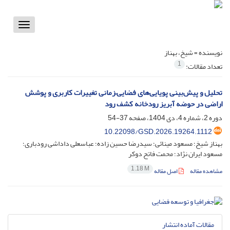
Toggle
vigation
نویسنده =
شیخ، بهناز
1
تعداد مقالات:
تحلیل و پیش‌بینی پویایی‌های فضایی–زمانی تغییرات کاربری و پوشش
اراضی در حوضه آبریز رودخانه کشف‌ رود
دوره 2، شماره 4، دی 1404، صفحه
37-54
10.22098/GSD.2026.19264.1112
بهناز شیخ؛ مسعود مینائی؛ سیدرضا حسین زاده؛ عباسعلی داداشی رودباری؛
مسعود ایران نژاد؛ محمت فاتح دوکر
1.18 M
مشاهده مقاله
اصل مقاله
مقالات آماده انتشار