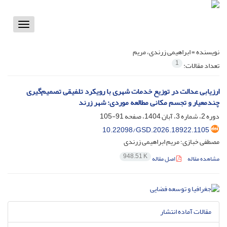
Toggle
vigation
نویسنده =
ابراهیمی زرندی، مریم
1
تعداد مقالات:
ارزیابی عدالت در توزیع خدمات شهری با رویکرد تلفیقی تصمیم‌گیری
چندمعیار و تجسم مکانی مطالعه موردی: شهر زرند
دوره 2، شماره 3، آبان 1404، صفحه
91-105
10.22098/GSD.2026.18922.1105
مصطفی خبازی؛ مریم ابراهیمی زرندی
948.51 K
مشاهده مقاله
اصل مقاله
مقالات آماده انتشار