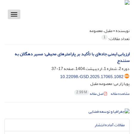
Toggle
vigation
نویسنده =
مقبل، معصومه
1
تعداد مقالات:
ارزیابی ایمنی جاده‌ای با تأکید بر پارامترهای محیطی: مسیر دهگلان به
سنندج
دوره 2، شماره 1، اردیبهشت 1404، صفحه
17-37
10.22098/GSD.2025.17065.1082
پویا زارعی؛ معصومه مقبل
2.99 M
مشاهده مقاله
اصل مقاله
مقالات آماده انتشار