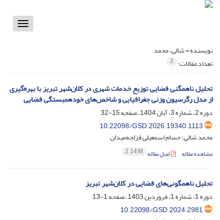
Toggle
vigation
نویسنده =
شالی، محمد
2
تعداد مقالات:
تحلیل ناهمگنی فضایی توزیع خدمات شهری در کلان‌شهر تبریز با بهره‌گیری
از مدل رگرسیون وزنی جغرافیایی و شاخص‌های خودهمبستگی فضایی
دوره 2، شماره 3، آبان 1404، صفحه
15-32
10.22098/GSD.2026.19340.1113
محمد شالی؛ حسام اسمعیلی قزلجه‌میدان
2.14 M
مشاهده مقاله
اصل مقاله
تحلیل ناهمگونی‌های فضایی در کلان‌شهر تبریز
دوره 1، شماره 1، فروردین 1403، صفحه
1-13
10.22098/GSD.2024.2981